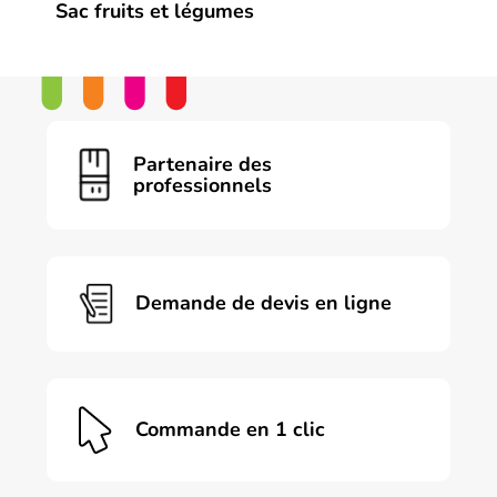
Sac fruits et légumes
Ce
produit
a
plusieurs
variations.
Les
Partenaire des
options
professionnels
peuvent
être
choisies
sur
la
page
Demande de devis en ligne
du
produit
Commande en 1 clic