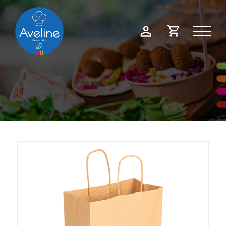
Panneau de gestion des cookies
Demande
Mon
de
compte
devis