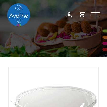
Panneau de gestion des cookies
Demande
Mon
de
compte
devis