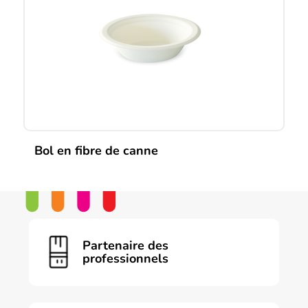
peuvent
être
choisies
sur
la
page
du
produit
Bol en fibre de canne
Partenaire des
professionnels