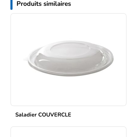
Produits similaires
Saladier COUVERCLE
Ce
produit
a