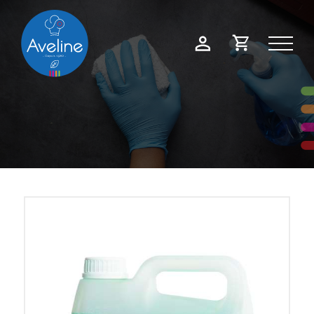
Panneau de gestion des cookies
Demande
Mon
de
compte
devis