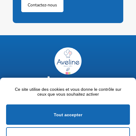
Contactez-nous
02 47 63 18 92
contact@avelinepro.fr
Ce site utilise des cookies et vous donne le contrôle sur
ceux que vous souhaitez activer
32 rue de la Liodière - 37300 Joué-lès-Tours
Facebook
LinkedIn
Youtube
Tout accepter
Mentions légales
Politique de confidentialité