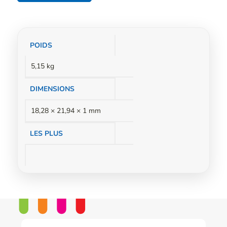
Informations
POIDS
complémentaires
5,15 kg
DIMENSIONS
18,28 × 21,94 × 1 mm
LES PLUS