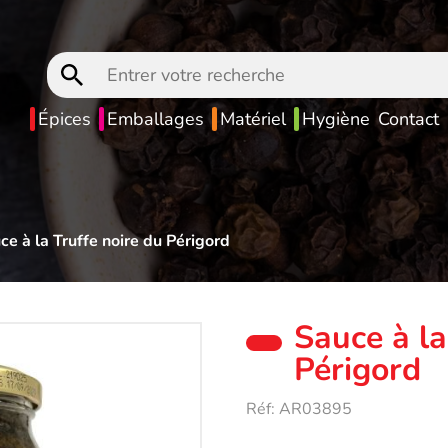
Entrer
votre
recherche
Épices
Emballages
Matériel
Hygiène
Contact
ce à la Truffe noire du Périgord
Sauce à la
Périgord
Réf:
AR03895