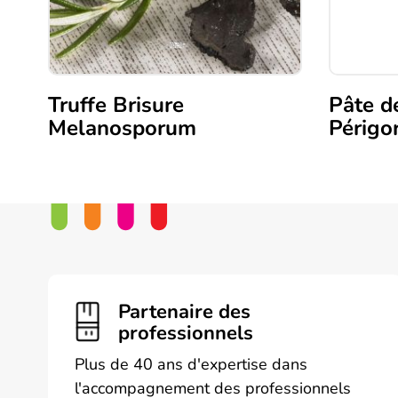
Truffe Brisure
Pâte de
Melanosporum
Périgo
Ce
produit
a
plusieurs
variations.
Les
options
peuvent
Partenaire des
être
professionnels
choisies
Plus de 40 ans d'expertise dans
sur
l'accompagnement des professionnels
la