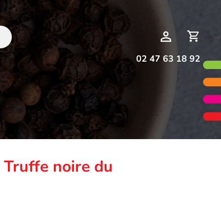
Deman
Mon
de
compte
devis
02 47 63 18 92
 Truffe noire du