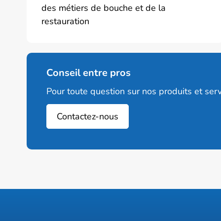
des métiers de bouche et de la
page
restauration
du
produit
Conseil entre pros
Pour toute question sur nos produits et serv
Contactez-nous