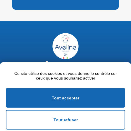
02 47 63 18 92
contact@avelinepro.fr
Ce site utilise des cookies et vous donne le contrôle sur
ceux que vous souhaitez activer
32 rue de la Liodière - 37300 Joué-lès-Tours
Facebook
LinkedIn
Youtube
Tout accepter
Mentions légales
Politique de confidentialité
Tout refuser
Conditions générales de vente