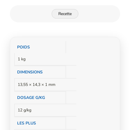
Recette
Informations
POIDS
complémentaires
1 kg
DIMENSIONS
13,55 × 14,3 × 1 mm
DOSAGE G/KG
12 g/kg
LES PLUS