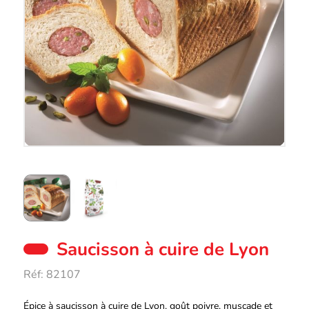
Saucisson à cuire de Lyon
Réf:
82107
Description
Épice à saucisson à cuire de Lyon, goût poivre, muscade et