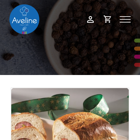
Panneau de gestion des cookies
Demande
Mon
de
compte
devis