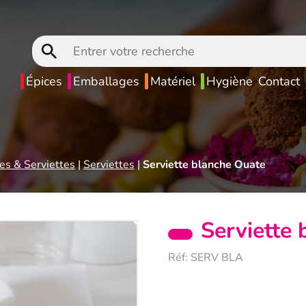
Entrer
votre
recherche
Épices
Emballages
Matériel
Hygiène
Contact
s & Serviettes
|
Serviettes
|
Serviette blanche Ouate
Serviette
Réf:
SERV BLA