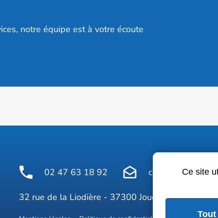
ices, notre équipe est à votre écoute
02 47 63 18 92
contact@avelinepr
Ce site u
Face
32 rue de la Liodière - 37300 Joué-lès-Tours
Tout