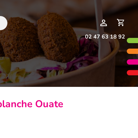
Deman
Mon
de
compte
devis
02 47 63 18 92
 blanche Ouate