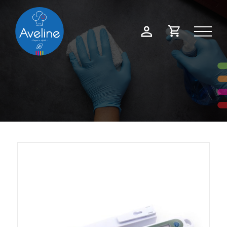
Panneau de gestion des cookies
Demande
Mon
de
compte
devis