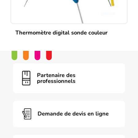
Thermomètre digital sonde couleur
Ce
produit
a
plusieurs
variations.
Les
Partenaire des
options
professionnels
peuvent
être
choisies
sur
la
page
Demande de devis en ligne
du
produit