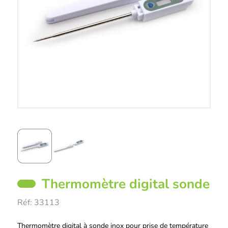
Thermomètre digital sonde
Réf:
33113
Description
Thermomètre digital à sonde inox pour prise de température