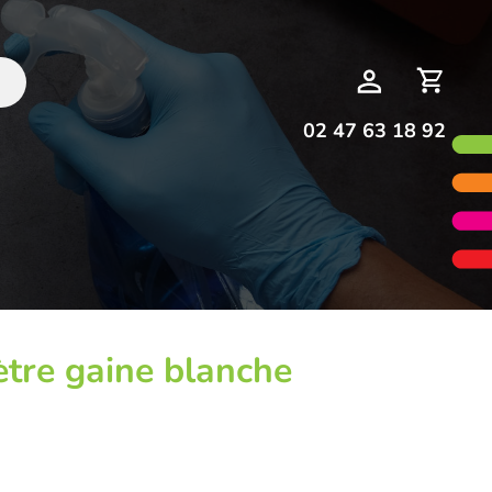
Deman
Mon
de
compte
devis
02 47 63 18 92
re gaine blanche