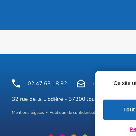
02 47 63 18 92
contact@avelinepr
Ce site u
Face
32 rue de la Liodière - 37300 Joué-lès-Tours
Tout
Mentions légales
Politique de confidentialité
Conditions géné
Pe