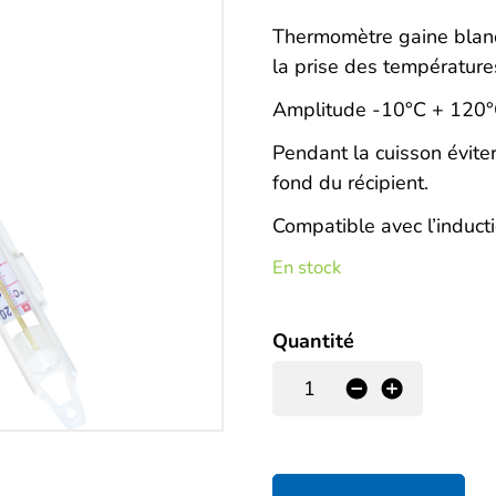
Description
Thermomètre gaine blanc
la prise des températures
Amplitude -10°C + 120
Pendant la cuisson éviter
fond du récipient.
Compatible avec l’induct
En stock
Quantité
-
+