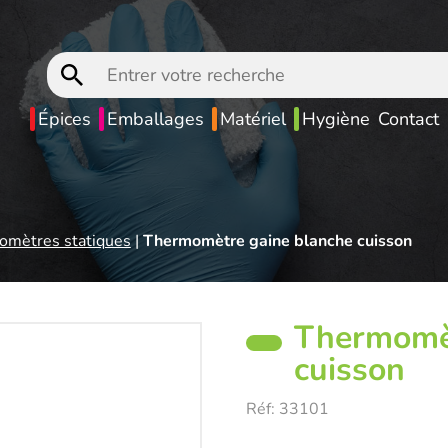
Entrer
votre
recherche
Épices
Emballages
Matériel
Hygiène
Contact
mètres statiques
|
Thermomètre gaine blanche cuisson
Thermomèt
cuisson
Réf:
33101