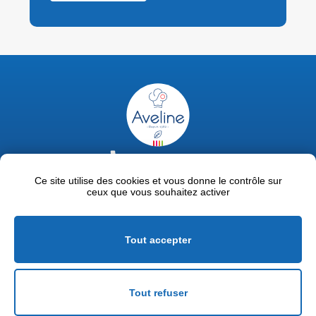
02 47 63 18 92
contact@avelinepro.fr
Ce site utilise des cookies et vous donne le contrôle sur
ceux que vous souhaitez activer
32 rue de la Liodière - 37300 Joué-lès-Tours
Facebook
LinkedIn
Youtube
Tout accepter
Mentions légales
Politique de confidentialité
Tout refuser
Conditions générales de vente