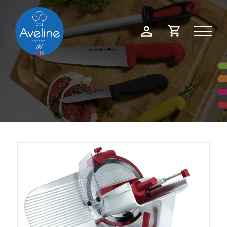
Panneau de gestion des cookies
Demande
Mon
de
compte
devis