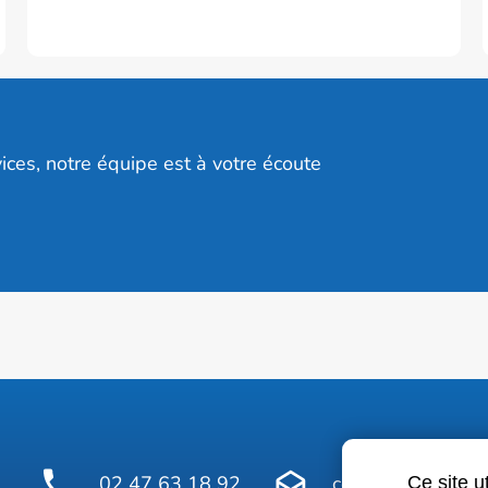
ices, notre équipe est à votre écoute
02 47 63 18 92
contact@avelinepr
Ce site u