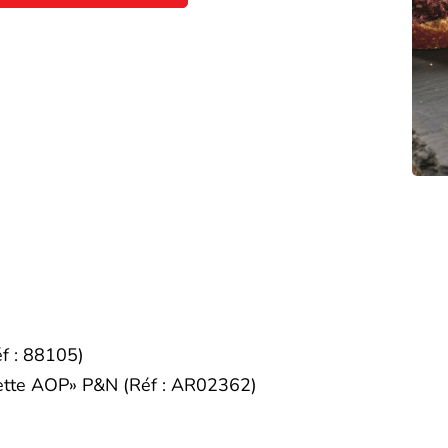
f : 88105)
lette AOP» P&N (Réf : AR02362)