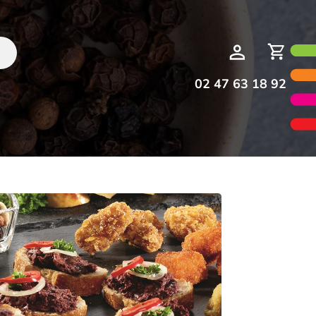
Deman
Mon
de
compte
devis
02 47 63 18 92