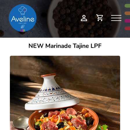
Panneau de gestion des cookies
Demande
Mon
de
compte
devis
NEW Marinade Tajine LPF