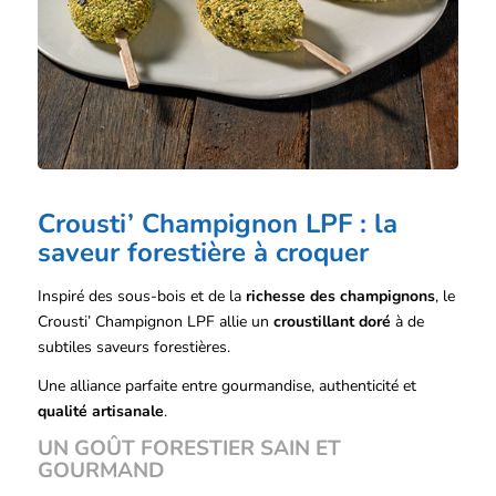
Crousti’ Champignon LPF : la
saveur forestière à croquer
Inspiré des sous-bois et de la
richesse des champignons
, le
Crousti’ Champignon LPF allie un
croustillant doré
à de
subtiles saveurs forestières.
Une alliance parfaite entre gourmandise, authenticité et
qualité artisanale
.
UN GOÛT FORESTIER SAIN ET
GOURMAND