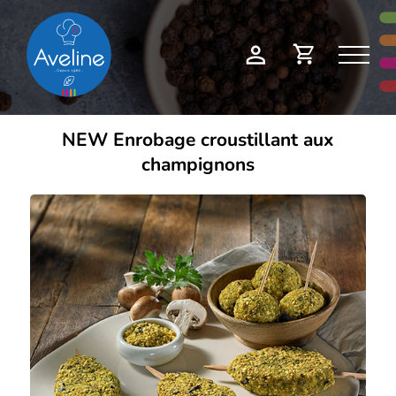
Panneau de gestion des cookies
Demande
Mon
de
compte
devis
NEW Enrobage croustillant aux
champignons