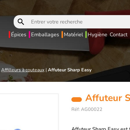
Entrer
votre
recherche
Épices
Emballages
Matériel
Hygiène
Contact
|
Affilleurs à couteaux
|
Affuteur Sharp Easy
Affuteur 
Réf:
AG00022
Affuteur Sharp Easy est t