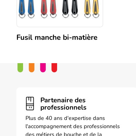
Fusil manche bi-matière
Ce
produit
a
plusieurs
variations.
Les
options
peuvent
Partenaire des
être
professionnels
choisies
Plus de 40 ans d'expertise dans
sur
l'accompagnement des professionnels
la
des métiers de bouche et de la
page