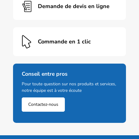
page
Demande de devis en ligne
du
produit
Commande en 1 clic
Conseil entre pros
Pour toute question sur nos produits et services,
notre équipe est à votre écoute
Contactez-nous