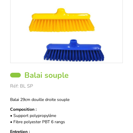
Balai souple
Réf:
BL SP
Description
Balai 29cm douille droite souple
Composition :
• Support polypropylène
• Fibre polyester PBT 6 rangs
Entretien :