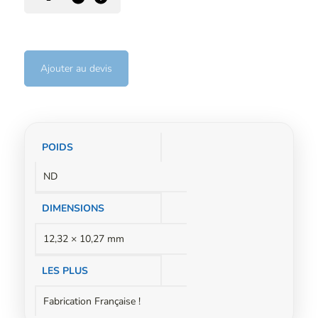
Ajouter au devis
Informations
POIDS
complémentaires
ND
DIMENSIONS
12,32 × 10,27 mm
LES PLUS
Fabrication Française !