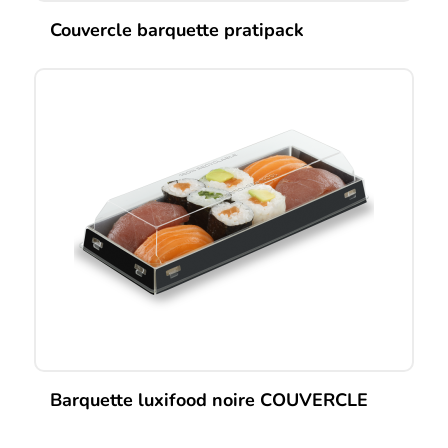
Couvercle barquette pratipack
Barquette luxifood noire COUVERCLE
Ce
produit