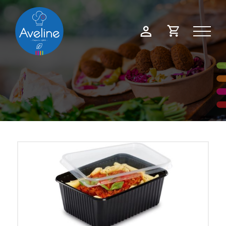
Panneau de gestion des cookies
Demande
Mon
de
compte
devis