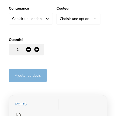
Contenance
Couleur
Quantité
-
+
Ajouter au devis
Informations
POIDS
complémentaires
ND