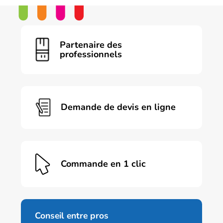
a
plusieurs
variations.
Les
Partenaire des
options
professionnels
peuvent
être
choisies
sur
la
page
Demande de devis en ligne
du
produit
Commande en 1 clic
Conseil entre pros