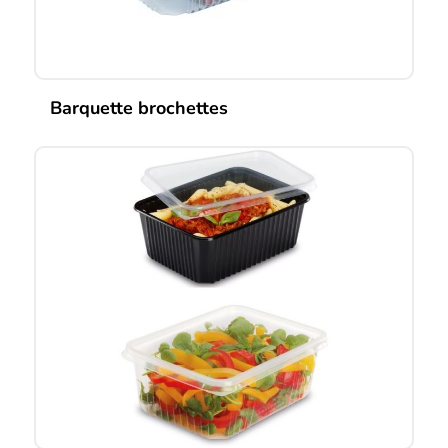
du
produit
Barquette brochettes