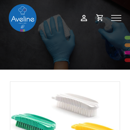
Panneau de gestion des cookies
Demande
Mon
de
compte
devis