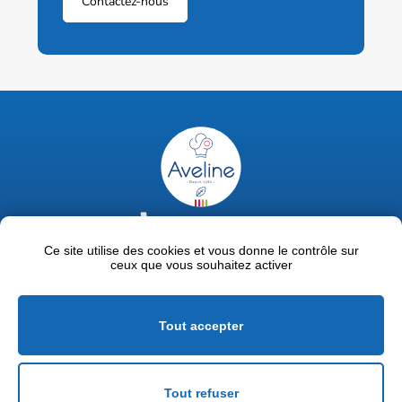
Contactez-nous
02 47 63 18 92
contact@avelinepro.fr
Ce site utilise des cookies et vous donne le contrôle sur
ceux que vous souhaitez activer
32 rue de la Liodière - 37300 Joué-lès-Tours
Facebook
LinkedIn
Youtube
Tout accepter
Mentions légales
Politique de confidentialité
Tout refuser