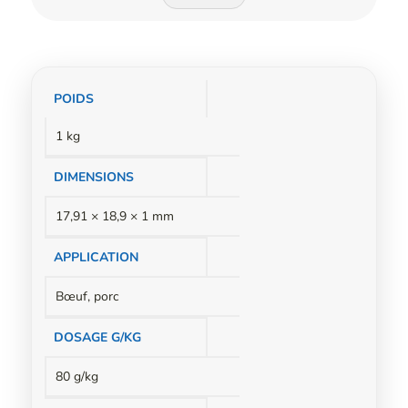
Informations
POIDS
complémentaires
1 kg
DIMENSIONS
17,91 × 18,9 × 1 mm
APPLICATION
Bœuf, porc
DOSAGE G/KG
80 g/kg