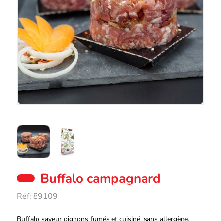
Buffalo campagnard
Réf:
89109
Description
Buffalo saveur oignons fumés et cuisiné, sans allergène.