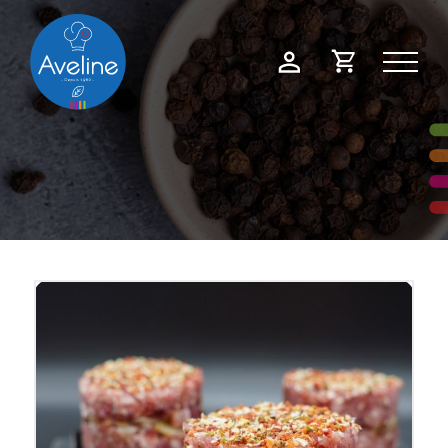
Panneau de gestion des cookies
Demande
Mon
de
compte
devis