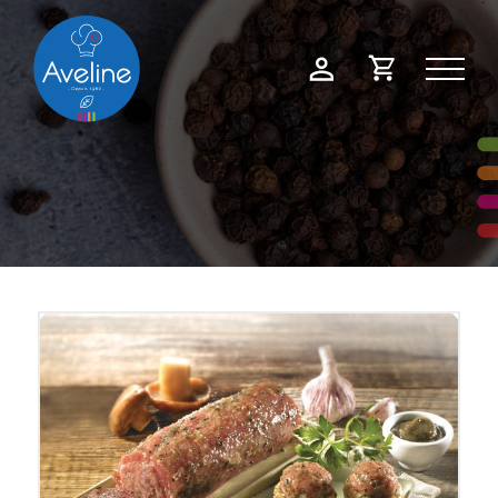
Panneau de gestion des cookies
Demande
Mon
de
compte
devis