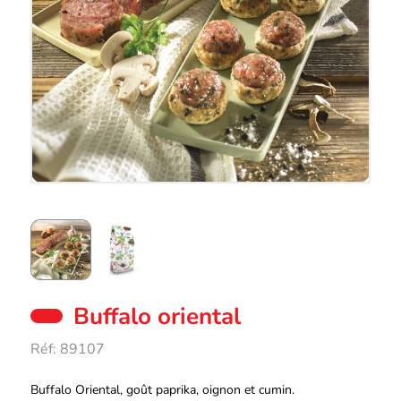
Buffalo oriental
Réf:
89107
Description
Buffalo Oriental, goût paprika, oignon et cumin.