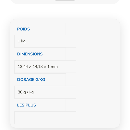
Informations
POIDS
complémentaires
1 kg
DIMENSIONS
13,44 × 14,18 × 1 mm
DOSAGE G/KG
80 g / kg
LES PLUS