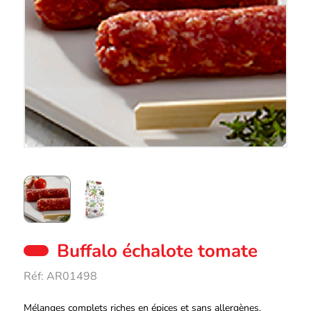
Buffalo échalote tomate
Réf:
AR01498
Description
Mélanges complets riches en épices et sans allergènes.