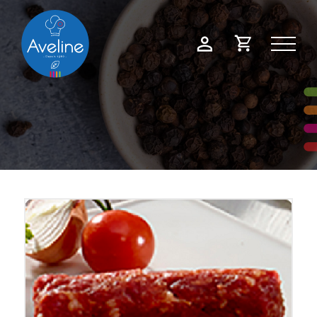
Panneau de gestion des cookies
Demande
Mon
de
compte
devis