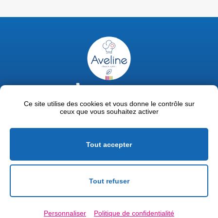
02 47 63 18 92
contact@avelinepro.fr
Ce site utilise des cookies et vous donne le contrôle sur
ceux que vous souhaitez activer
32 rue de la Liodière - 37300 Joué-lès-Tours
Facebook
LinkedIn
Youtube
Tout accepter
Mentions légales
Politique de confidentialité
Tout refuser
Conditions générales de vente
Personnaliser
Politique de confidentialité