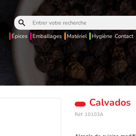
Entrer
votre
recherche
Épices
Emballages
Matériel
Hygiène
Contact
Calvados
Réf:
10103A