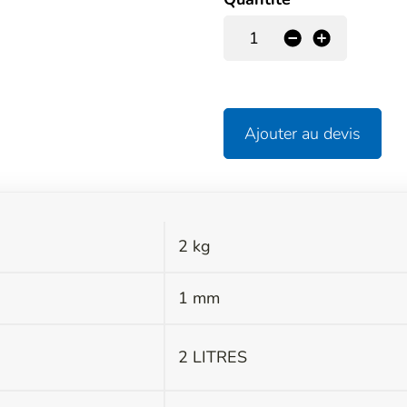
-
+
Ajouter au devis
2 kg
s
1 mm
2 LITRES