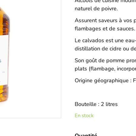
Description
Alcools de cuisine modif
naturel de poivre.
Assurent saveurs à vos p
flambages et de sauces.
Le calvados est une eau
distillation de cidre ou d
Son goût de pomme prono
plats (flambage, incorpor
Origine géographique : 
Bouteille : 2 litres
En stock
Quantité