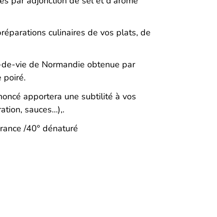
iés par adjonction de sel et d’arôme
réparations culinaires de vos plats, de
-de-vie de Normandie obtenue par
e poiré.
ncé apportera une subtilité à vos
ation, sauces…),.
France /40° dénaturé