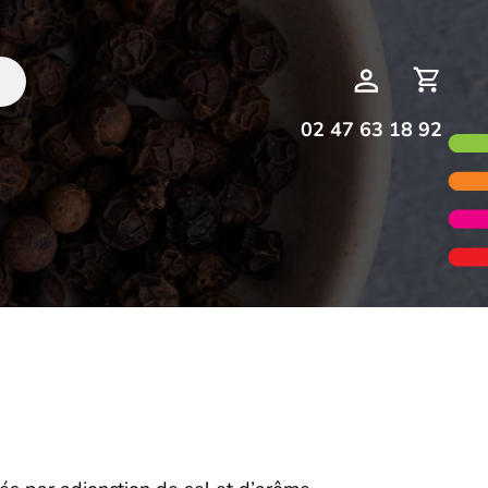
Deman
Mon
de
compte
devis
02 47 63 18 92