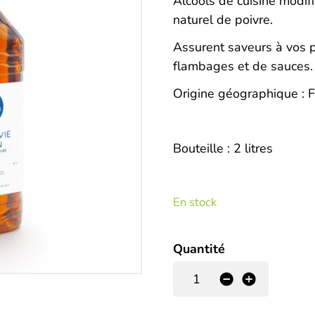
Description
Alcools de cuisine modif
naturel de poivre.
Assurent saveurs à vos p
flambages et de sauces.
Origine géographique : F
Bouteille : 2 litres
En stock
Quantité
-
+