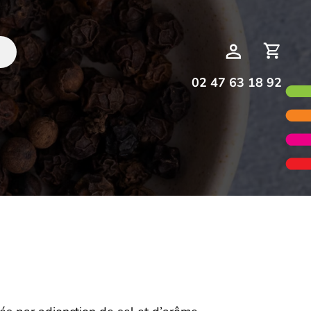
Deman
Mon
de
compte
devis
02 47 63 18 92