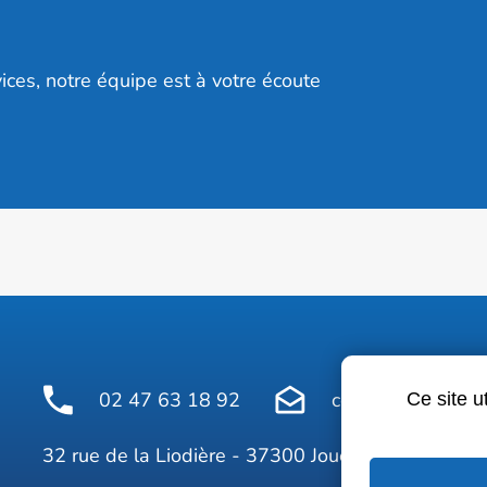
ices, notre équipe est à votre écoute
02 47 63 18 92
contact@avelinepr
Ce site u
Face
32 rue de la Liodière - 37300 Joué-lès-Tours