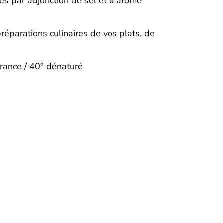
iés par adjonction de sel et d’arôme
réparations culinaires de vos plats, de
rance / 40° dénaturé