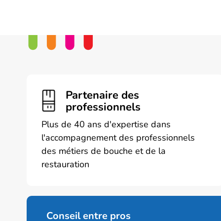
produit
a
plusieurs
variations
Les
options
peuvent
être
Partenaire des
choisies
professionnels
sur
Plus de 40 ans d'expertise dans
la
l'accompagnement des professionnels
page
des métiers de bouche et de la
du
produit
restauration
Conseil entre pros