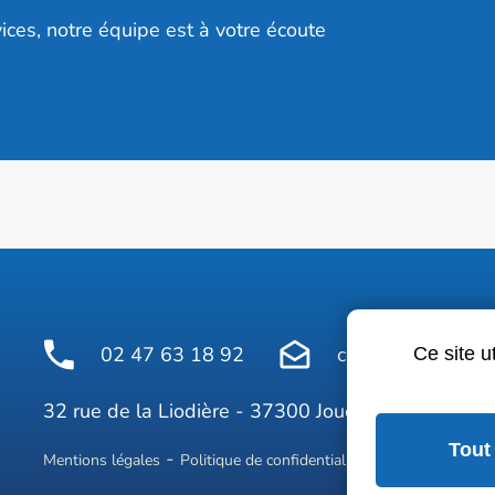
ices, notre équipe est à votre écoute
02 47 63 18 92
contact@avelinepr
Ce site u
Face
32 rue de la Liodière - 37300 Joué-lès-Tours
Tout
Mentions légales
Politique de confidentialité
Conditions géné