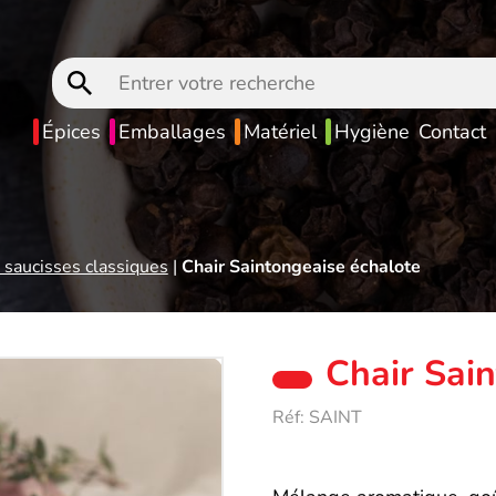
Entrer
votre
recherche
Épices
Emballages
Matériel
Hygiène
Contact
 saucisses classiques
|
Chair Saintongeaise échalote
Chair Sai
Réf:
SAINT