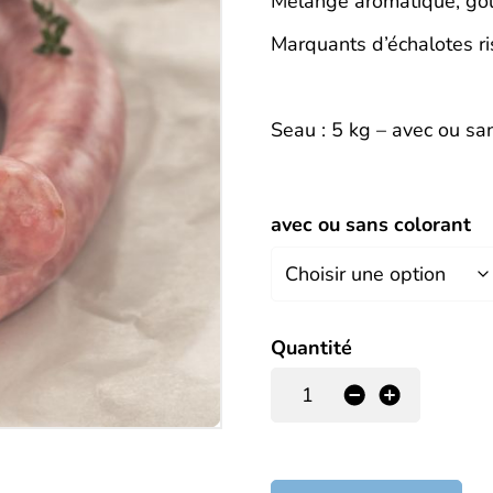
Description
Mélange aromatique, goût
Marquants d’échalotes ris
Seau : 5 kg – avec ou san
avec ou sans colorant
Quantité
-
+