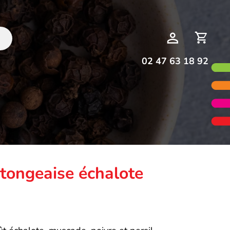
Deman
Mon
de
compte
devis
02 47 63 18 92
ntongeaise échalote