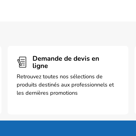
produit
a
plusieurs
.
variations.
Les
options
peuvent
être
Demande de devis en
choisies
ligne
sur
Retrouvez toutes nos sélections de
la
produits destinés aux professionnels et
page
les dernières promotions
du
produit