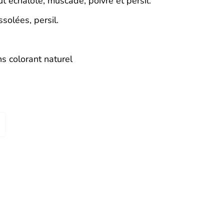
 échalote, muscade, poivre et persil.
solées, persil.
s colorant naturel