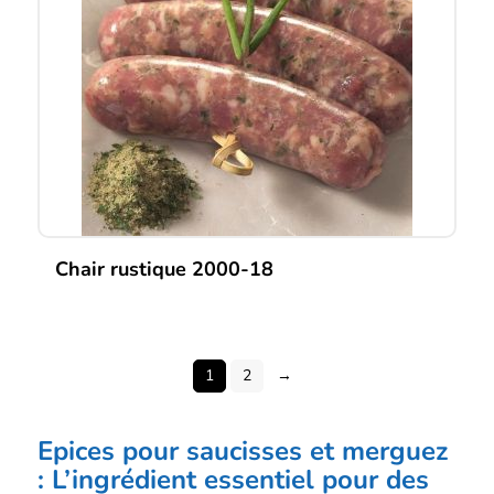
Chair rustique 2000-18
Ce
produit
a
plusieurs
1
2
→
variations.
Les
options
Epices pour saucisses et merguez
peuvent
être
: L’ingrédient essentiel pour des
choisies