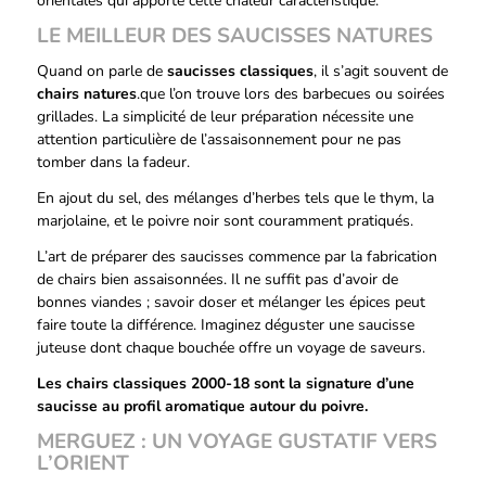
orientales qui apporte cette chaleur caractéristique.
LE MEILLEUR DES SAUCISSES NATURES
Quand on parle de
saucisses classiques
, il s’agit souvent de
chairs natures
.que l’on trouve lors des barbecues ou soirées
grillades. La simplicité de leur préparation nécessite une
attention particulière de l’assaisonnement pour ne pas
tomber dans la fadeur.
En ajout du sel, des mélanges d’herbes tels que le thym, la
marjolaine, et le poivre noir sont couramment pratiqués.
L’art de préparer des saucisses commence par la fabrication
de chairs bien assaisonnées. Il ne suffit pas d’avoir de
bonnes viandes ; savoir doser et mélanger les épices peut
faire toute la différence. Imaginez déguster une saucisse
juteuse dont chaque bouchée offre un voyage de saveurs.
Les chairs classiques 2000-18 sont la signature d’une
saucisse au profil aromatique autour du poivre.
MERGUEZ : UN VOYAGE GUSTATIF VERS
L’ORIENT