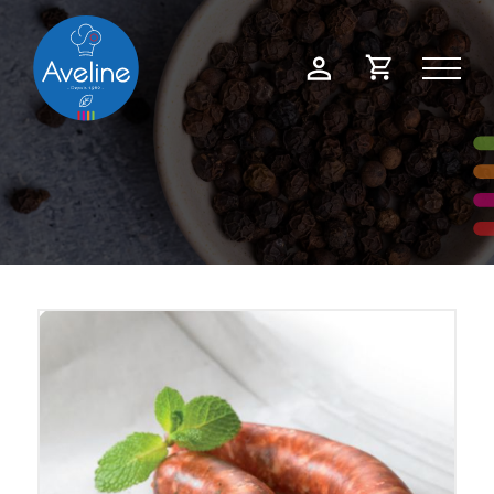
Panneau de gestion des cookies
Demande
Mon
de
compte
devis