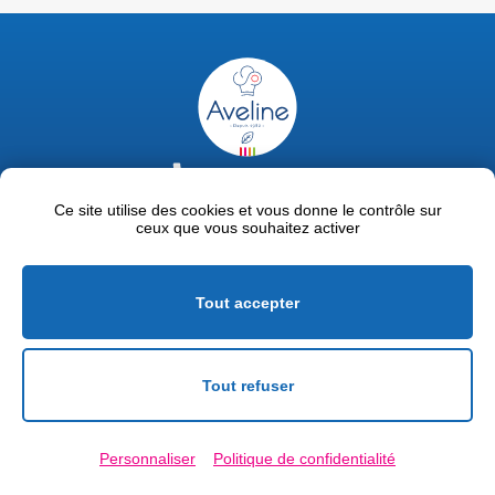
02 47 63 18 92
contact@avelinepro.fr
Ce site utilise des cookies et vous donne le contrôle sur
ceux que vous souhaitez activer
32 rue de la Liodière - 37300 Joué-lès-Tours
Facebook
LinkedIn
Youtube
Tout accepter
Mentions légales
Politique de confidentialité
Tout refuser
Conditions générales de vente
Personnaliser
Politique de confidentialité