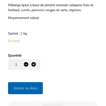
Description
Mélange épicé à base de piment mexicain Jalapeno frais et
herbacé, cumin, poivrons rouges et verts, oignons.
Moyennement relevé
Sachet : 1 kg
En stock
Quantité
-
+
Ajouter au devis