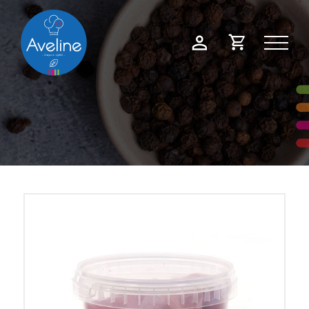
Panneau de gestion des cookies
Demande
Mon
de
compte
devis