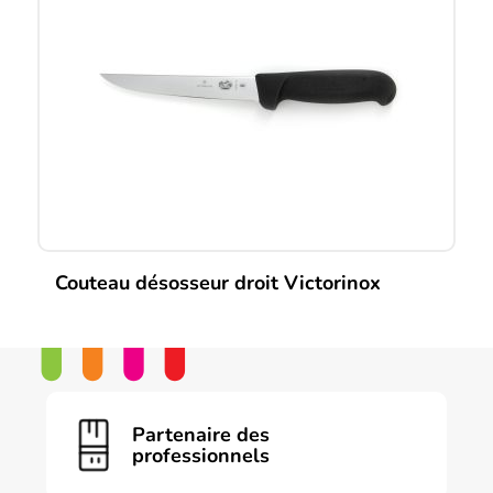
Les
options
peuvent
être
choisies
sur
la
page
du
produit
Couteau désosseur droit Victorinox
Partenaire des
professionnels