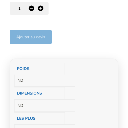
-
+
Ajouter au devis
Informations
POIDS
complémentaires
ND
DIMENSIONS
ND
LES PLUS