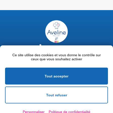
02 47 63 18 92
contact@avelinepro.fr
Ce site utilise des cookies et vous donne le contrôle sur
ceux que vous souhaitez activer
32 rue de la Liodière - 37300 Joué-lès-Tours
Facebook
LinkedIn
Youtube
Tout accepter
Mentions légales
Politique de confidentialité
Tout refuser
Conditions générales de vente
Personnaliser
Politique de confidentialité