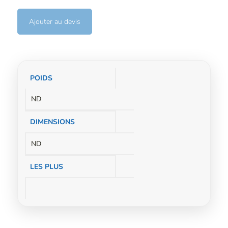
Ajouter au devis
Informations
POIDS
complémentaires
ND
DIMENSIONS
ND
LES PLUS