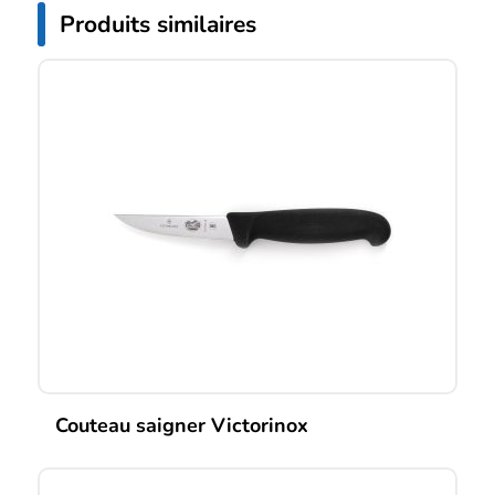
Produits similaires
Couteau saigner Victorinox
Ce
produit