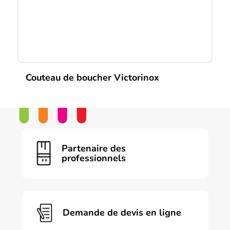
Couteau de boucher Victorinox
Ce
produit
a
plusieurs
variations.
Les
Partenaire des
options
professionnels
peuvent
être
choisies
sur
la
page
Demande de devis en ligne
du
produit