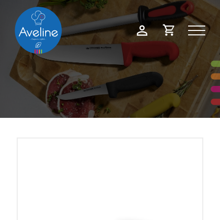
Panneau de gestion des cookies
Demande
Mon
de
compte
devis