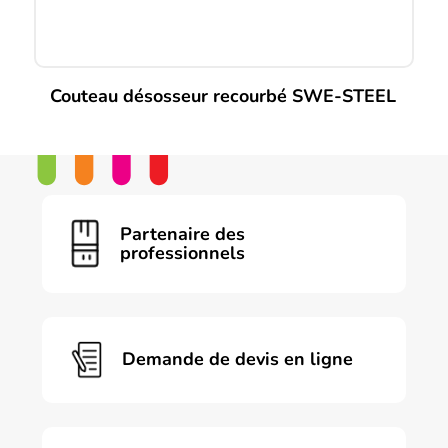
du
produit
Couteau désosseur recourbé SWE-STEEL
Ce
produit
a
plusieurs
variations.
Les
Partenaire des
options
professionnels
peuvent
être
choisies
sur
la
page
Demande de devis en ligne
du
produit