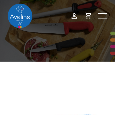
Panneau de gestion des cookies
Demande
Mon
de
compte
devis