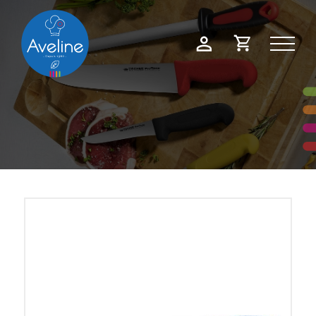
Panneau de gestion des cookies
Demande
Mon
de
compte
devis