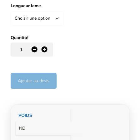
Longueur lame
Quantité
-
+
Ajouter au devis
Informations
POIDS
complémentaires
ND