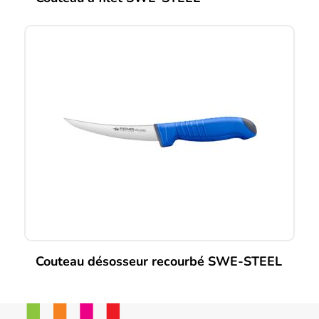
Couteau désosseur recourbé SWE-STEEL
Ce
produit
a