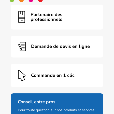
plusieurs
variations.
Les
Partenaire des
options
professionnels
peuvent
être
choisies
sur
la
page
Demande de devis en ligne
du
produit
Commande en 1 clic
Conseil entre pros
Pour toute question sur nos produits et services,