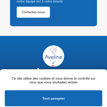
notre équipe est à votre écoute
Contactez-nous
02 47 63 18 92
contact@avelinepro.fr
Ce site utilise des cookies et vous donne le contrôle sur
ceux que vous souhaitez activer
32 rue de la Liodière - 37300 Joué-lès-Tours
Facebook
LinkedIn
Youtube
Tout accepter
Mentions légales