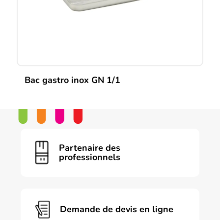
sur
la
page
du
produit
Bac gastro inox GN 1/1
Ce
produit
a
plusieurs
variations.
Les
Partenaire des
options
professionnels
peuvent
être
choisies
sur
la
page
Demande de devis en ligne
du