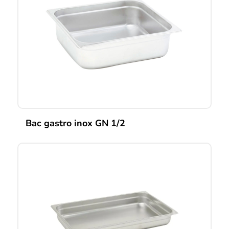
Bac gastro inox GN 1/2
Ce
produit
a
plusieurs
variations.
Les
options
peuvent
être
choisies