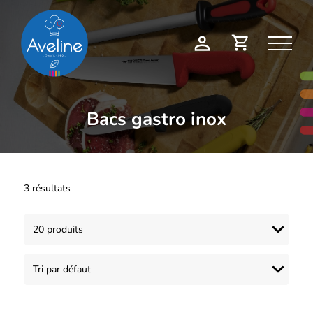
Panneau de gestion des cookies
Demande
Mon
de
compte
devis
Bacs gastro inox
3 résultats