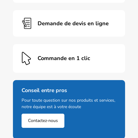
être
choisies
sur
Demande de devis en ligne
la
page
du
produit
Commande en 1 clic
Conseil entre pros
Pour toute question sur nos produits et services,
notre équipe est à votre écoute
Contactez-nous