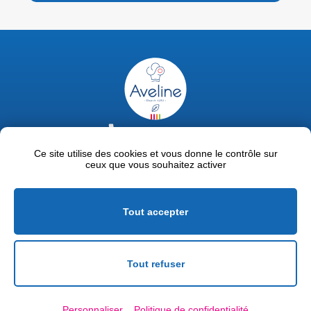
02 47 63 18 92
contact@avelinepro.fr
Ce site utilise des cookies et vous donne le contrôle sur
ceux que vous souhaitez activer
32 rue de la Liodière - 37300 Joué-lès-Tours
Facebook
LinkedIn
Youtube
Tout accepter
Mentions légales
Politique de confidentialité
Tout refuser
Conditions générales de vente
Personnaliser
Politique de confidentialité