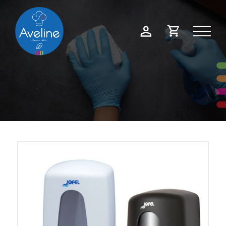
Panneau de gestion des cookies
Demande
Mon
de
compte
devis