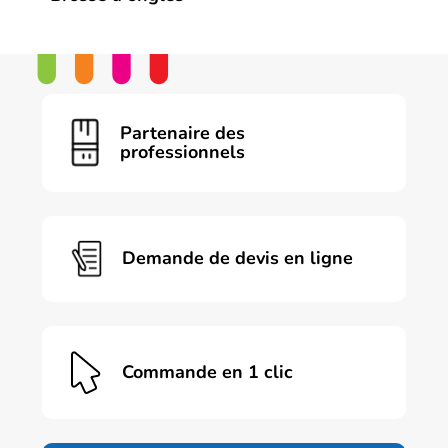
Ce
produit
a
plusieurs
variations.
Les
Partenaire des
options
professionnels
peuvent
être
choisies
sur
la
page
Demande de devis en ligne
du
produit
Commande en 1 clic