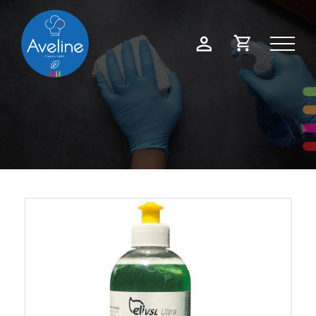
Panneau de gestion des cookies
Demande
Mon
de
compte
devis