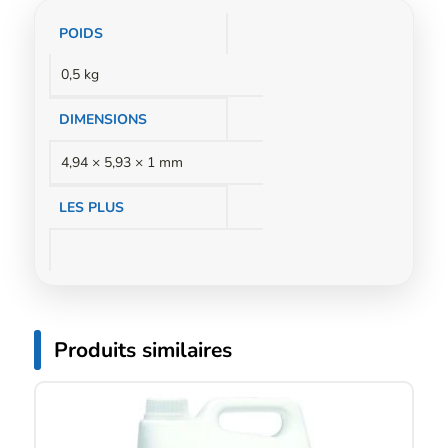
Informations
POIDS
complémentaires
0,5 kg
DIMENSIONS
4,94 × 5,93 × 1 mm
LES PLUS
Produits similaires