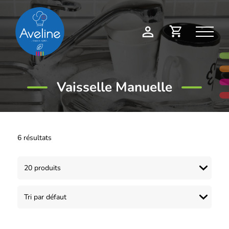
Panneau de gestion des cookies
Demande
Mon
de
compte
devis
Vaisselle Manuelle
6 résultats