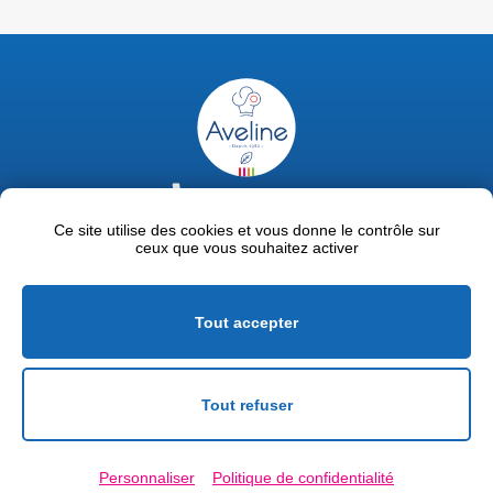
02 47 63 18 92
contact@avelinepro.fr
Ce site utilise des cookies et vous donne le contrôle sur
ceux que vous souhaitez activer
32 rue de la Liodière - 37300 Joué-lès-Tours
Facebook
LinkedIn
Youtube
Tout accepter
Mentions légales
Politique de confidentialité
Tout refuser
Conditions générales de vente
Personnaliser
Politique de confidentialité