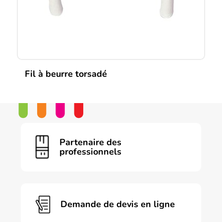
la
page
du
produit
Fil à beurre torsadé
Partenaire des
professionnels
Demande de devis en ligne