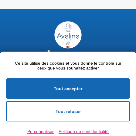
02 47 63 18 92
contact@avelinepro.fr
Ce site utilise des cookies et vous donne le contrôle sur
ceux que vous souhaitez activer
32 rue de la Liodière - 37300 Joué-lès-Tours
Facebook
LinkedIn
Youtube
Tout accepter
Mentions légales
Politique de confidentialité
Tout refuser
Conditions générales de vente
Personnaliser
Politique de confidentialité