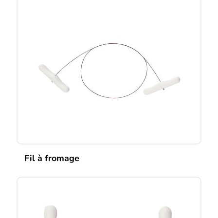
Fil à fromage
Ce
produit
a
plusieurs
variations.
Les