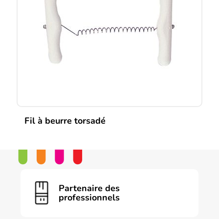
options
peuvent
être
choisies
sur
la
page
du
produit
Fil à beurre torsadé
Partenaire des
professionnels