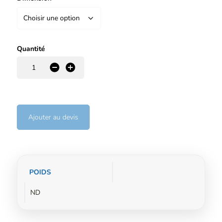
Quantité
-
+
Ajouter au devis
Informations
POIDS
complémentaires
ND