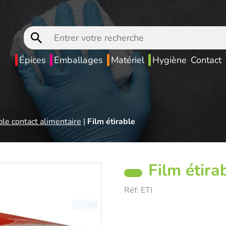
Entrer
votre
recherche
Épices
Emballages
Matériel
Hygiène
Contact
ble contact alimentaire
|
Film étirable
Film étira
Réf:
ETI