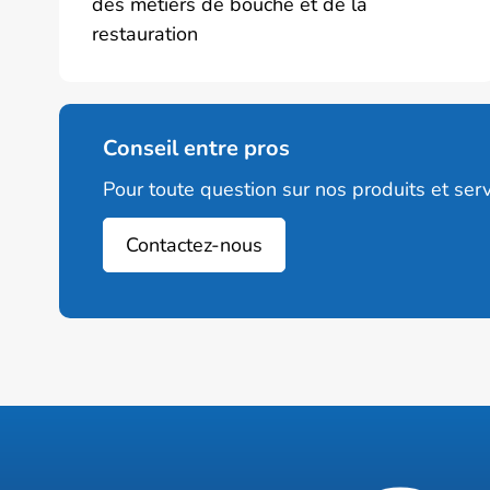
des métiers de bouche et de la
page
restauration
du
produit
Conseil entre pros
Pour toute question sur nos produits et serv
Contactez-nous