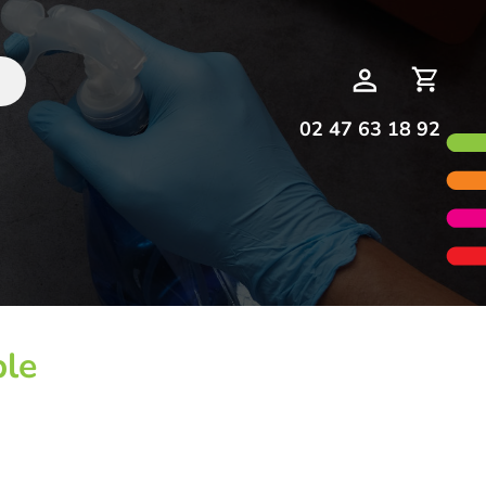
Deman
Mon
de
compte
devis
02 47 63 18 92
ble