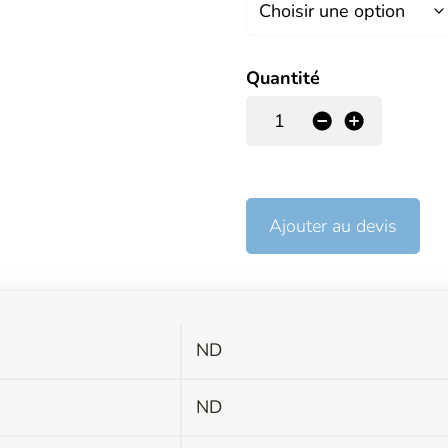
Quantité
-
+
Ajouter au devis
ND
s
ND