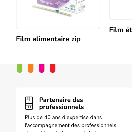
Film é
Film alimentaire zip
Ce
produit
a
plusieurs
variations.
Les
options
peuvent
Partenaire des
être
professionnels
choisies
Plus de 40 ans d'expertise dans
sur
l'accompagnement des professionnels
la