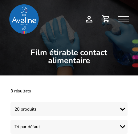
Panneau de gestion des cookies
Demande
Mon
de
compte
devis
Film étirable contact
alimentaire
3 résultats