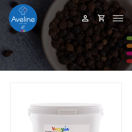
Panneau de gestion des cookies
Demande
Mon
de
compte
devis