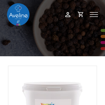
Panneau de gestion des cookies
Demande
Mon
de
compte
devis