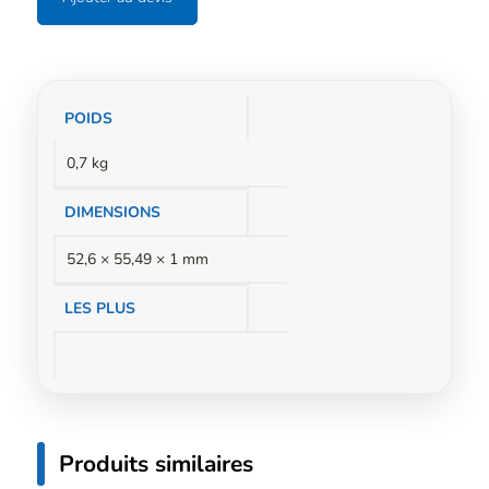
Informations
POIDS
complémentaires
0,7 kg
DIMENSIONS
52,6 × 55,49 × 1 mm
LES PLUS
Produits similaires