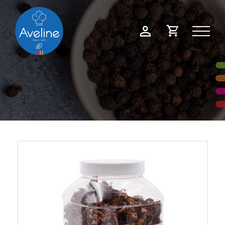
Panneau de gestion des cookies
Demande
Mon
de
compte
devis