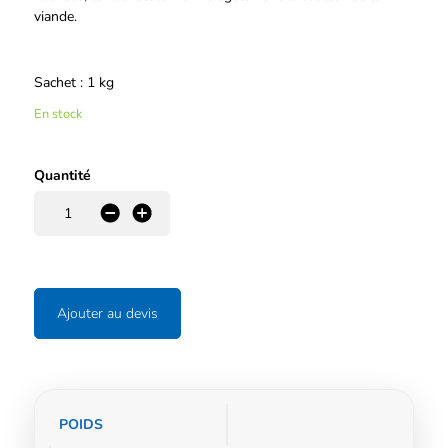
viande.
Sachet : 1 kg
En stock
Quantité
-
+
Ajouter au devis
Informations
POIDS
complémentaires