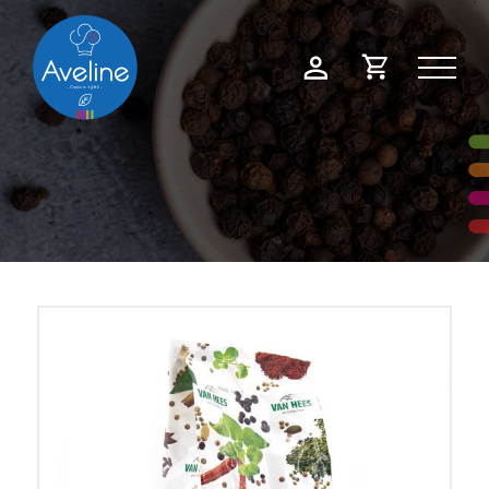
Panneau de gestion des cookies
Demande
Mon
de
compte
devis