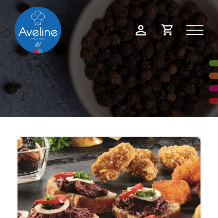
Panneau de gestion des cookies
Demande
Mon
de
compte
devis