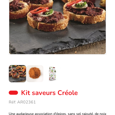
Kit saveurs Créole
Réf:
AR02361
Description
Une audacieuse association d'épices, sans sel rajouté, de noix