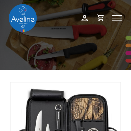
Panneau de gestion des cookies
Demande
Mon
de
compte
devis