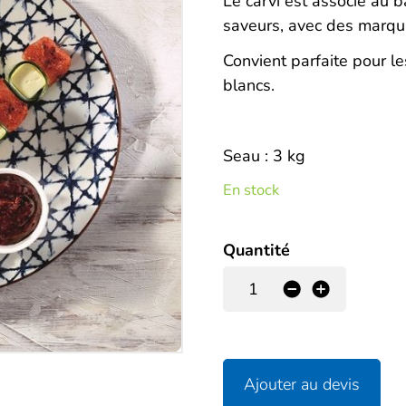
Description
Le carvi est associé au ba
saveurs, avec des marqua
Convient parfaite pour l
blancs.
Seau : 3 kg
En stock
Quantité
-
+
Ajouter au devis