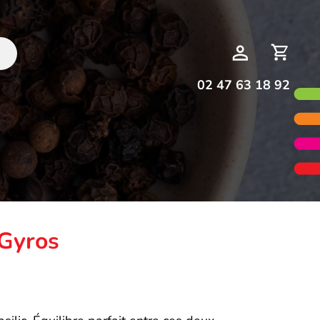
Deman
Mon
de
compte
devis
02 47 63 18 92
Gyros