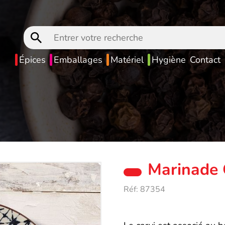
Entrer
votre
recherche
Épices
Emballages
Matériel
Hygiène
Contact
Marinade 
Réf:
87354