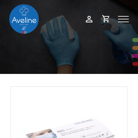
Panneau de gestion des cookies
Demande
Mon
de
compte
devis