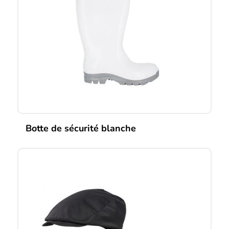
Botte de sécurité blanche
Ce
produit
a
plusieurs
variations.
Les
options
peuvent
être