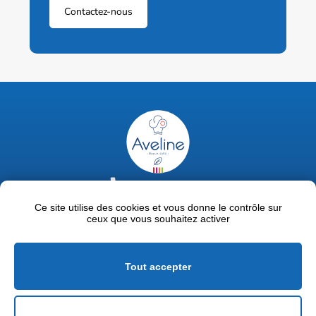
Contactez-nous
02 47 63 18 92
contact@avelinepro.fr
Ce site utilise des cookies et vous donne le contrôle sur
ceux que vous souhaitez activer
32 rue de la Liodière - 37300 Joué-lès-Tours
Facebook
LinkedIn
Youtube
Tout accepter
Mentions légales
Politique de confidentialité