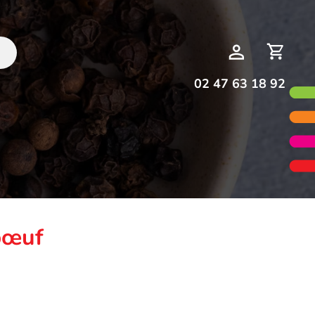
Deman
Mon
de
compte
devis
02 47 63 18 92
bœuf