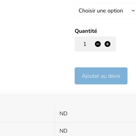
Quantité
-
+
Ajouter au devis
ND
s
ND