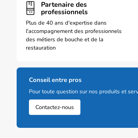
peuvent
Partenaire des
être
professionnels
choisies
Plus de 40 ans d'expertise dans
sur
l'accompagnement des professionnels
la
des métiers de bouche et de la
page
restauration
du
produit
Conseil entre pros
Pour toute question sur nos produits et serv
Contactez-nous