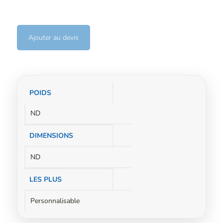
Ajouter au devis
Informations
POIDS
complémentaires
ND
DIMENSIONS
ND
LES PLUS
Personnalisable