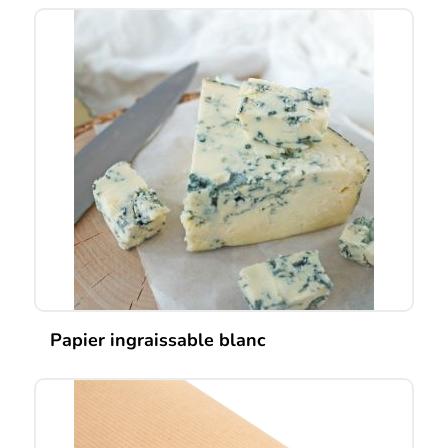
Papier ingraissable blanc
Ce
produit
a
plusieurs
variations.