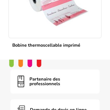
choisies
sur
la
page
du
produit
Bobine thermoscellable imprimé
Partenaire des
professionnels
Demande de devis en ligne