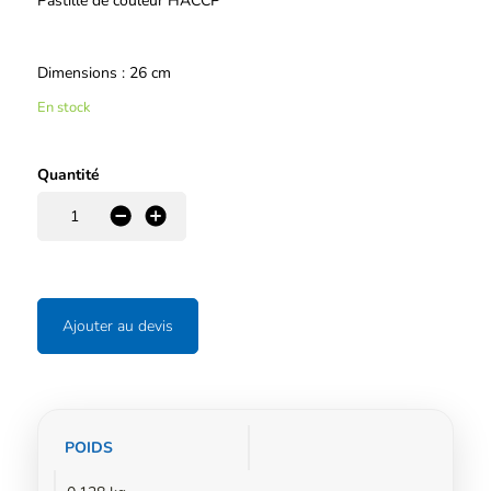
Pastille de couleur HACCP
Dimensions : 26 cm
En stock
Quantité
-
+
Ajouter au devis
Informations
POIDS
complémentaires