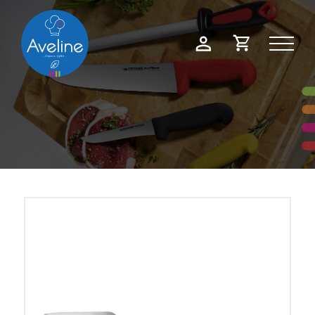
Panneau de gestion des cookies
Demande
Mon
de
compte
devis